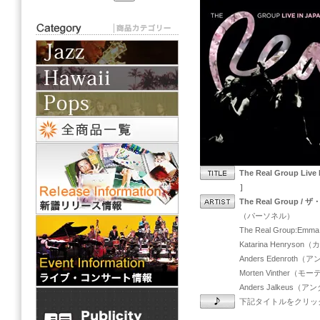
The Real Group 
］
The Real Group 
（パーソネル）
The Real Group:E
Katarina Henry
Anders Edenro
Morten Vinther
Anders Jalkeu
下記タイトルをクリックし