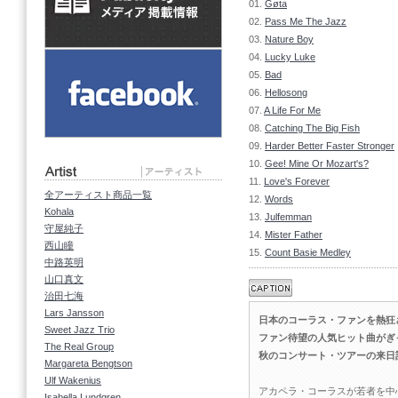
01.
Gøta
02.
Pass Me The Jazz
03.
Nature Boy
04.
Lucky Luke
05.
Bad
06.
Hellosong
07.
A Life For Me
08.
Catching The Big Fish
09.
Harder Better Faster Stronger
10.
Gee! Mine Or Mozart's?
11.
Love's Forever
全アーティスト商品一覧
12.
Words
Kohala
13.
Julfemman
守屋純子
14.
Mister Father
西山瞳
15.
Count Basie Medley
中路英明
山口真文
治田七海
Lars Jansson
日本のコーラス・ファンを熱狂
Sweet Jazz Trio
ファン待望の人気ヒット曲がぎ
The Real Group
秋のコンサート・ツアーの来日
Margareta Bengtson
Ulf Wakenius
アカペラ・コーラスが若者を中
Isabella Lundgren