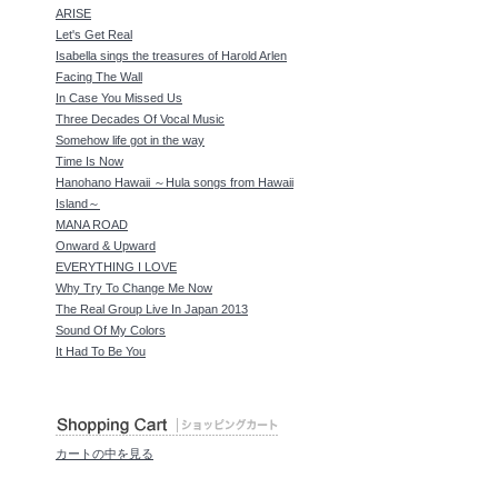
ARISE
Let's Get Real
Isabella sings the treasures of Harold Arlen
Facing The Wall
In Case You Missed Us
Three Decades Of Vocal Music
Somehow life got in the way
Time Is Now
Hanohano Hawaii ～Hula songs from Hawaii
Island～
MANA ROAD
Onward & Upward
EVERYTHING I LOVE
Why Try To Change Me Now
The Real Group Live In Japan 2013
Sound Of My Colors
It Had To Be You
カートの中を見る