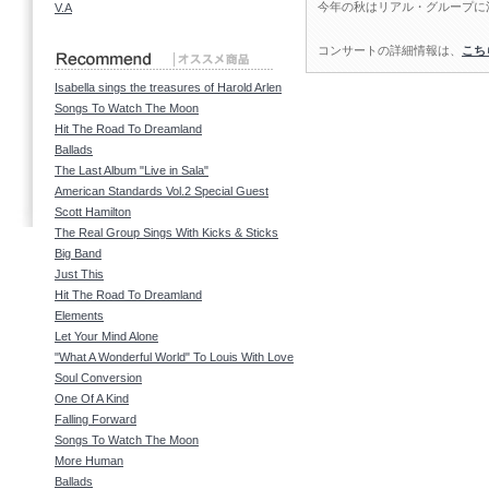
今年の秋はリアル・グループに
V.A
コンサートの詳細情報は、
こち
Isabella sings the treasures of Harold Arlen
Songs To Watch The Moon
Hit The Road To Dreamland
Ballads
The Last Album "Live in Sala"
American Standards Vol.2 Special Guest
Scott Hamilton
The Real Group Sings With Kicks & Sticks
Big Band
Just This
Hit The Road To Dreamland
Elements
Let Your Mind Alone
"What A Wonderful World" To Louis With Love
Soul Conversion
One Of A Kind
Falling Forward
Songs To Watch The Moon
More Human
Ballads