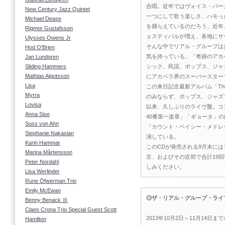
合唱。近年ではヴォイス・パー
New Century Jazz Quintet
一つにして歌う楽しさ、ハモっ
Michael Dease
を捕らえているのだろう。近年
Rigmor Gustafsson
ェスティバルが増え、各地にサ
Ulysses Owens Jr
そんな中でリアル・グループは
Hod O'Brien
気を誇っている。「奇跡のアカ
Jan Lundgren
Sliding Hammers
シック、民謡、ポップス、ジャ
Mathias Algotsson
にアカペラ界のスーパースター
Lisa
この来日記念最新アルバム「The R
Myrra
のみならず、ポップス、ジャズ
Lovisa
以来、久しぶりのライヴ盤。コ
Anna Sise
40番第一楽章」「ギョータ」
Suss von Ahn
「カウント・ベイシー・メドレ
Stephanie Nakasian
演している。
Karin Hammar
このCDが発売される9月末に
Marina Mårtensson
京、およびその近郊で合計19
Peter Nordahl
しみください。
Lisa Werlinder
Rune Öfwerman Trio
Emily McEwan
◎ザ・リアル・グループ・ライブ
Benny Benack Ⅲ
Claes Crona Trio Special Guest Scott
2013年10月2日～11月14日
Hamilton